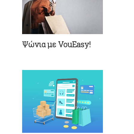
Ψώνια με VouEasy!